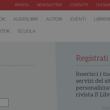
RIVISTA
NEWSLETTER
CONTATTI
CHI SI
OOK
AUDIOLIBRI
AUTORI
EVENTI
LIBRER
KTOK
SCUOLA
Registrati
Inserisci i tu
servizi del s
personalizza
rivista
Il Lib
No