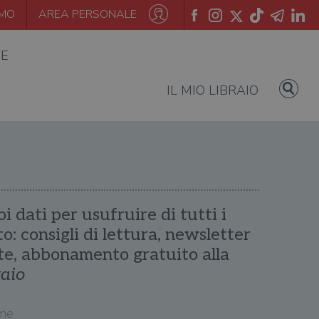
AMO
AREA PERSONALE
IE
IL MIO LIBRAIO
oi dati per usufruire di tutti i
ito: consigli di lettura, newsletter
te, abbonamento gratuito alla
raio
me