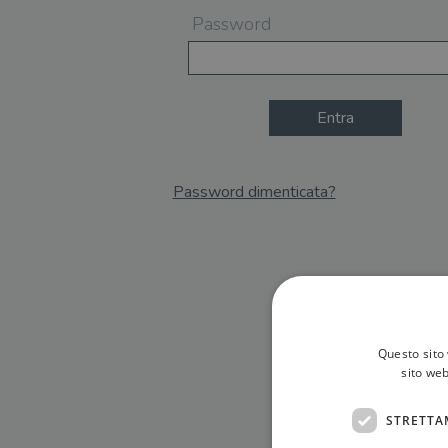
Password
Entra
Password dimenticata?
Email
Recupera Password
Questo sito 
sito web
STRETTA