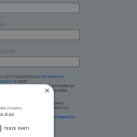
il
sword
O LETTO E ACCETTATO L'
INFORMATIVA
RIVACY
DI GEMS*
N MANCANZA NON È POSSIBILE ATTIVARE UN
×
CCOUNT E/O RICEVERE I SERVIZI DI GEMS
Ì, DESIDERO RICEVERE BUONI SCONTO,
ndo il nostro
FFERTE SPECIALI, ESSERE INFORMATO SU
ROMOZIONI E NOVITÀ.
gi di più
FINALITÀ MARKETING, ART.2 (E),
INFORMATIVA
RIVACY
]
TERZE PARTI
Ì, DESIDERO RICEVERE OFFERTE