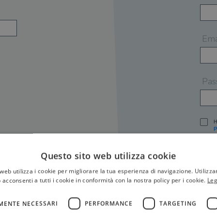
Ema
Pas
H
P
I
A
Questo sito web utilizza cookie
S
web utilizza i cookie per migliorare la tua esperienza di navigazione. Utilizza
O
P
 acconsenti a tutti i cookie in conformità con la nostra policy per i cookie.
Leg
[
P
MENTE NECESSARI
PERFORMANCE
TARGETING
S