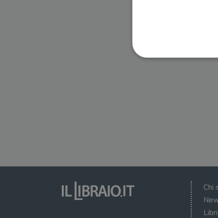
I cookie strettamente necessa
web non può essere utilizza
Nome
wordpress_test_cookie
wordpress_sec_[hash]
wordpress_logged_in_[ha
Chi 
CookieScriptConsent
New
Libr