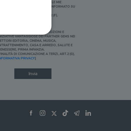
ERSONALIZZATE E IN LINEA CON LE MIE
BITUDINI DI ACQUISTO, ESSERE INFORMATO SU
ROMOZIONI E NOVITÀ.
FINALITÀ DI PROFILAZIONE, ART.2 (F),
NFORMATIVA PRIVACY]
Ì, DESIDERO ACCEDERE A PROMOZIONI E
NIZIATIVE VANTAGGIOSE DEI PARTNER GEMS NEI
ETTORI EDITORIA, CINEMA, MUSICA,
NTRATTENIMENTO, CASA E ARREDO, SALUTE E
ENESSERE, PRIMA INFANZIA.
FINALITÀ DI COMUNICAZIONE A TERZI, ART.2 (G),
ione dell'account. Il sito
NFORMATIVA PRIVACY
]
Invia
 pagina di login. Il
 Web è impostato per
sito
sito
te per il dominio corrente.