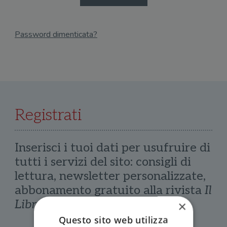
Password dimenticata?
Email
Recupera Password
Registrati
Inserisci i tuoi dati per usufruire di
tutti i servizi del sito: consigli di
lettura, newsletter personalizzate,
abbonamento gratuito alla rivista
Il
Libraio
×
Questo sito web utilizza