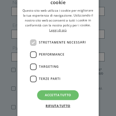
cookie
Nome
Questo sito web utilizza i cookie per migliorare
la tua esperienza di navigazione. Utilizzando il
nostro sito web acconsenti a tutti i cookie in
Email
conformità con la nostra policy per i cookie.
Leggi di più
STRETTAMENTE NECESSARI
Password
PERFORMANCE
TARGETING
HO LETTO E ACCETTATO L'
INFORMATIVA PRIVACY
DI GEMS*
IN MANCANZA NON È POSSIBILE ATTIVARE UN ACCOUNT E/O
RICEVERE I SERVIZI DI GEMS
TERZE PARTI
SÌ, DESIDERO RICEVERE BUONI SCONTO, OFFERTE SPECIALI,
ESSERE INFORMATO SU PROMOZIONI E NOVITÀ.
ACCETTA TUTTO
[FINALITÀ MARKETING, ART.2 (E),
INFORMATIVA PRIVACY
]
RIFIUTA TUTTO
SÌ, DESIDERO RICEVERE OFFERTE PERSONALIZZATE E IN
LINEA CON LE MIE ABITUDINI DI ACQUISTO, ESSERE
INFORMATO SU PROMOZIONI E NOVITÀ.