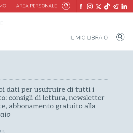
AMO
AREA PERSONALE
IE
IL MIO LIBRAIO
oi dati per usufruire di tutti i
ito: consigli di lettura, newsletter
te, abbonamento gratuito alla
raio
me