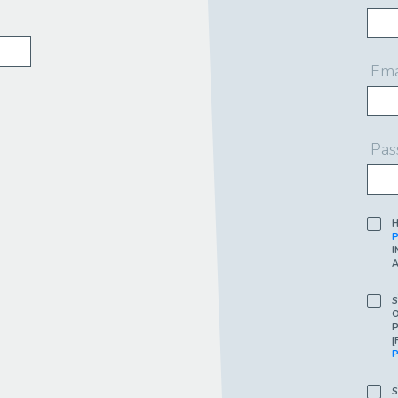
Ema
Pas
H
P
I
A
S
O
P
[
P
S