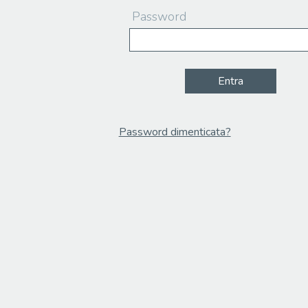
Password
Entra
Password dimenticata?
Email
Recupera Password