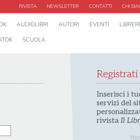
RIVISTA
NEWSLETTER
CONTATTI
CHI SI
OOK
AUDIOLIBRI
AUTORI
EVENTI
LIBRER
KTOK
SCUOLA
Registrati
Inserisci i tu
servizi del s
personalizza
rivista
Il Lib
No