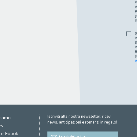
P
A
P
[
I
S
I
S
I
B
[
I
Iscriviti alla nostra newsletter: ricevi
siamo
news, anticipazioni e romanzi in regalo!
s
i e Ebook