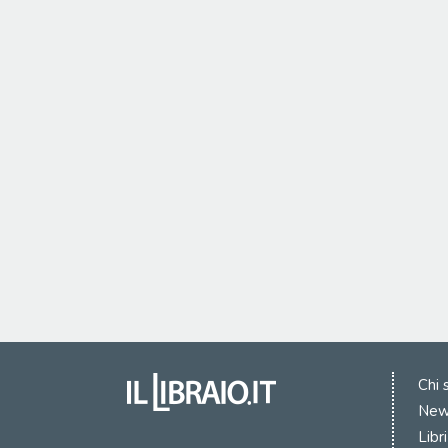
Chi 
New
Libr