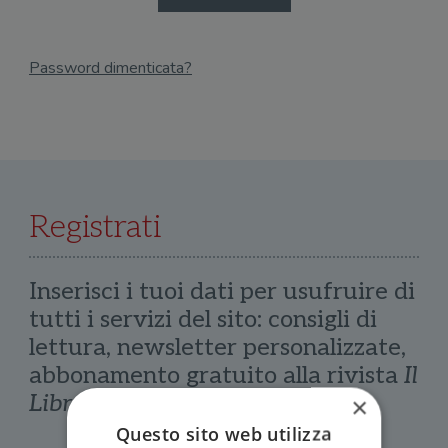
Password dimenticata?
Email
Recupera Password
Registrati
Inserisci i tuoi dati per usufruire di
tutti i servizi del sito: consigli di
lettura, newsletter personalizzate,
abbonamento gratuito alla rivista
Il
Libraio
×
Questo sito web utilizza