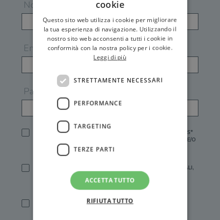
cookie
Nome
Questo sito web utilizza i cookie per migliorare
la tua esperienza di navigazione. Utilizzando il
nostro sito web acconsenti a tutti i cookie in
Email
conformità con la nostra policy per i cookie.
Leggi di più
STRETTAMENTE NECESSARI
Password
PERFORMANCE
TARGETING
HO LETTO E ACCETTATO L'
INFORMATIVA PRIVACY
DI GEMS*
IN MANCANZA NON È POSSIBILE ATTIVARE UN ACCOUNT E/O
RICEVERE I SERVIZI DI GEMS
TERZE PARTI
SÌ, DESIDERO RICEVERE BUONI SCONTO, OFFERTE SPECIALI,
ESSERE INFORMATO SU PROMOZIONI E NOVITÀ.
ACCETTA TUTTO
[FINALITÀ MARKETING, ART.2 (E),
INFORMATIVA PRIVACY
]
RIFIUTA TUTTO
SÌ, DESIDERO RICEVERE OFFERTE PERSONALIZZATE E IN
LINEA CON LE MIE ABITUDINI DI ACQUISTO, ESSERE
INFORMATO SU PROMOZIONI E NOVITÀ.