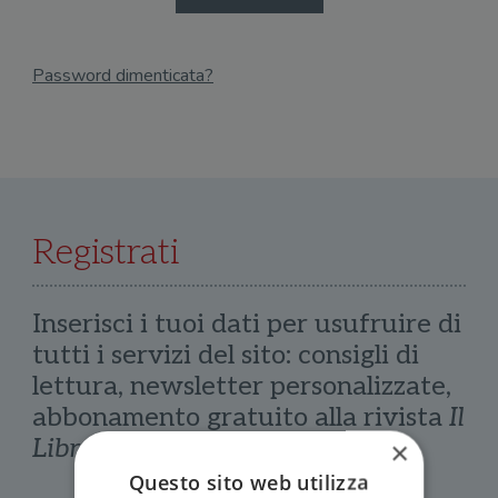
Password dimenticata?
Email
Recupera Password
Registrati
Inserisci i tuoi dati per usufruire di
tutti i servizi del sito: consigli di
lettura, newsletter personalizzate,
abbonamento gratuito alla rivista
Il
Libraio
×
Questo sito web utilizza