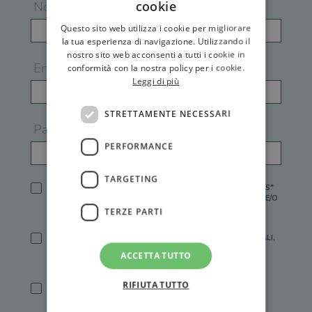
cookie
Nome
Questo sito web utilizza i cookie per migliorare
la tua esperienza di navigazione. Utilizzando il
nostro sito web acconsenti a tutti i cookie in
Email
conformità con la nostra policy per i cookie.
Leggi di più
STRETTAMENTE NECESSARI
Password
PERFORMANCE
TARGETING
HO LETTO E ACCETTATO L'
INFORMATIVA PRIVACY
DI GEMS*
IN MANCANZA NON È POSSIBILE ATTIVARE UN ACCOUNT E/O
RICEVERE I SERVIZI DI GEMS
TERZE PARTI
SÌ, DESIDERO RICEVERE BUONI SCONTO, OFFERTE SPECIALI,
ESSERE INFORMATO SU PROMOZIONI E NOVITÀ.
ACCETTA TUTTO
[FINALITÀ MARKETING, ART.2 (E),
INFORMATIVA PRIVACY
]
RIFIUTA TUTTO
SÌ, DESIDERO RICEVERE OFFERTE PERSONALIZZATE E IN
LINEA CON LE MIE ABITUDINI DI ACQUISTO, ESSERE
INFORMATO SU PROMOZIONI E NOVITÀ.