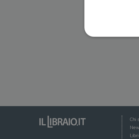
I cookie strettamente necessa
web non può essere utilizza
Nome
wordpress_test_cookie
wordpress_sec_[hash]
wordpress_logged_in_[ha
Chi 
CookieScriptConsent
New
Libr