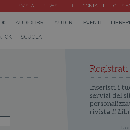
RIVISTA
NEWSLETTER
CONTATTI
CHI SI
OOK
AUDIOLIBRI
AUTORI
EVENTI
LIBRER
KTOK
SCUOLA
Registrati
Inserisci i tu
servizi del s
personalizza
rivista
Il Lib
No