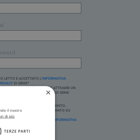
il
sword
O LETTO E ACCETTATO L'
INFORMATIVA
RIVACY
DI GEMS*
N MANCANZA NON È POSSIBILE ATTIVARE UN
×
CCOUNT E/O RICEVERE I SERVIZI DI GEMS
Ì, DESIDERO RICEVERE BUONI SCONTO,
ndo il nostro
FFERTE SPECIALI, ESSERE INFORMATO SU
ROMOZIONI E NOVITÀ.
gi di più
FINALITÀ MARKETING, ART.2 (E),
INFORMATIVA
RIVACY
]
TERZE PARTI
Ì, DESIDERO RICEVERE OFFERTE