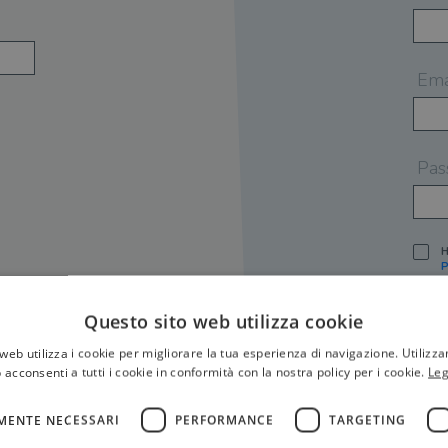
Ema
Pas
H
P
I
A
Questo sito web utilizza cookie
S
web utilizza i cookie per migliorare la tua esperienza di navigazione. Utilizza
O
P
 acconsenti a tutti i cookie in conformità con la nostra policy per i cookie.
Leg
[
P
MENTE NECESSARI
PERFORMANCE
TARGETING
S