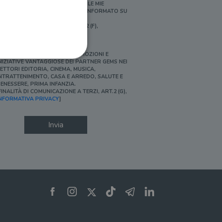
ERSONALIZZATE E IN LINEA CON LE MIE
BITUDINI DI ACQUISTO, ESSERE INFORMATO SU
ROMOZIONI E NOVITÀ.
FINALITÀ DI PROFILAZIONE, ART.2 (F),
NFORMATIVA PRIVACY]
Ì, DESIDERO ACCEDERE A PROMOZIONI E
NIZIATIVE VANTAGGIOSE DEI PARTNER GEMS NEI
ETTORI EDITORIA, CINEMA, MUSICA,
NTRATTENIMENTO, CASA E ARREDO, SALUTE E
ENESSERE, PRIMA INFANZIA.
FINALITÀ DI COMUNICAZIONE A TERZI, ART.2 (G),
ione dell'account. Il sito
NFORMATIVA PRIVACY
]
Invia
 pagina di login. Il
 Web è impostato per
sito
sito
te per il dominio corrente.