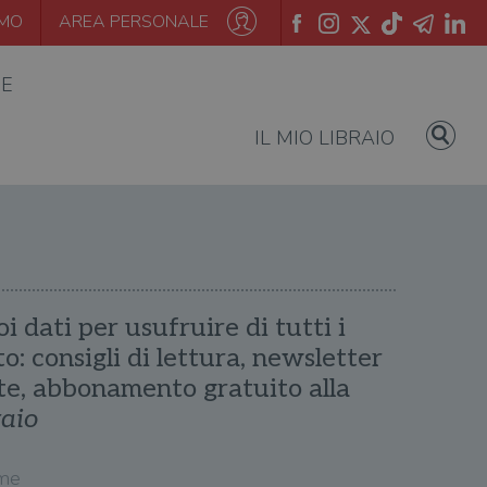
AMO
AREA PERSONALE
IE
IL MIO LIBRAIO
oi dati per usufruire di tutti i
ito: consigli di lettura, newsletter
te, abbonamento gratuito alla
raio
me