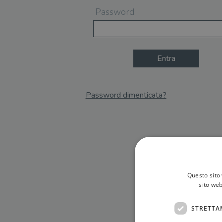
Password
Entra
Password dimenticata?
Email
Recupera Password
Questo sito 
sito web
STRETTA