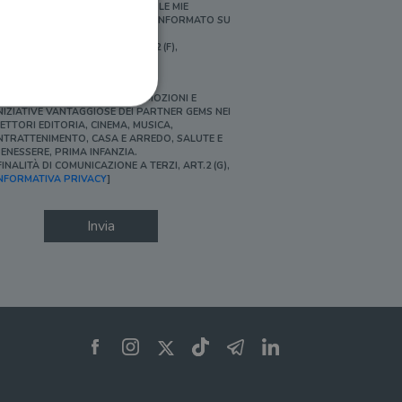
ERSONALIZZATE E IN LINEA CON LE MIE
BITUDINI DI ACQUISTO, ESSERE INFORMATO SU
ROMOZIONI E NOVITÀ.
FINALITÀ DI PROFILAZIONE, ART.2 (F),
NFORMATIVA PRIVACY]
Ì, DESIDERO ACCEDERE A PROMOZIONI E
NIZIATIVE VANTAGGIOSE DEI PARTNER GEMS NEI
ETTORI EDITORIA, CINEMA, MUSICA,
NTRATTENIMENTO, CASA E ARREDO, SALUTE E
ENESSERE, PRIMA INFANZIA.
FINALITÀ DI COMUNICAZIONE A TERZI, ART.2 (G),
ione dell'account. Il sito
NFORMATIVA PRIVACY
]
Invia
 pagina di login. Il
 Web è impostato per
sito
sito
te per il dominio corrente.