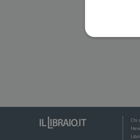
I cookie strettamente necessa
web non può essere utilizza
Nome
wordpress_test_cookie
wordpress_sec_[hash]
wordpress_logged_in_[ha
Chi 
CookieScriptConsent
New
Libr