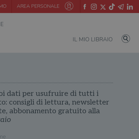
AMO
AREA PERSONALE
IE
IL MIO LIBRAIO
oi dati per usufruire di tutti i
ito: consigli di lettura, newsletter
te, abbonamento gratuito alla
raio
me