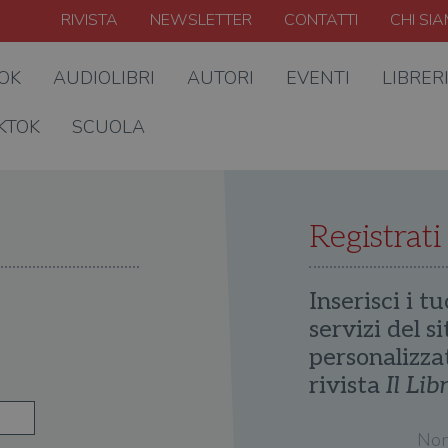
RIVISTA
NEWSLETTER
CONTATTI
CHI SI
OOK
AUDIOLIBRI
AUTORI
EVENTI
LIBRER
KTOK
SCUOLA
Registrati
Inserisci i tu
servizi del s
personalizza
rivista
Il Lib
No