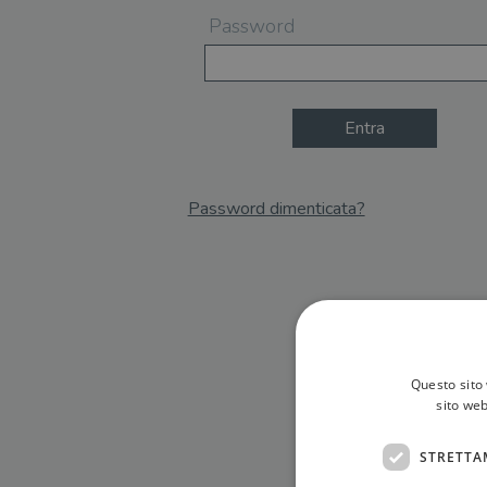
Password
Entra
Password dimenticata?
Email
Recupera Password
Questo sito 
sito web
STRETTA