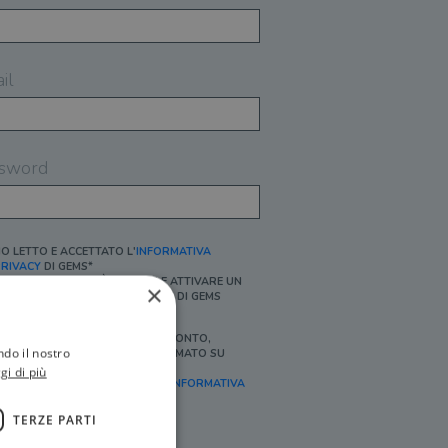
il
sword
O LETTO E ACCETTATO L'
INFORMATIVA
RIVACY
DI GEMS*
N MANCANZA NON È POSSIBILE ATTIVARE UN
×
CCOUNT E/O RICEVERE I SERVIZI DI GEMS
Ì, DESIDERO RICEVERE BUONI SCONTO,
ndo il nostro
FFERTE SPECIALI, ESSERE INFORMATO SU
ROMOZIONI E NOVITÀ.
gi di più
FINALITÀ MARKETING, ART.2 (E),
INFORMATIVA
RIVACY
]
TERZE PARTI
Ì, DESIDERO RICEVERE OFFERTE