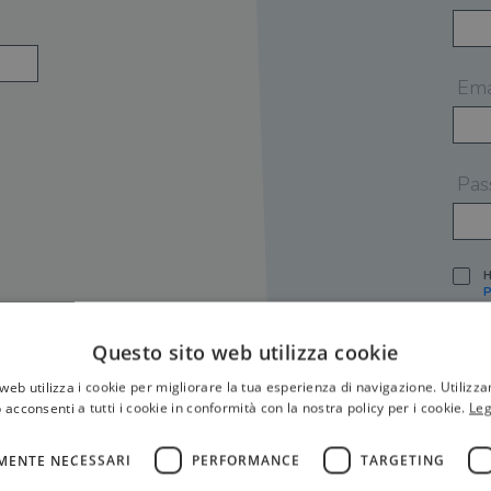
Ema
Pas
H
P
I
A
Questo sito web utilizza cookie
S
web utilizza i cookie per migliorare la tua esperienza di navigazione. Utilizza
O
P
 acconsenti a tutti i cookie in conformità con la nostra policy per i cookie.
Leg
[
P
MENTE NECESSARI
PERFORMANCE
TARGETING
S