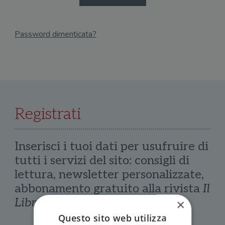
Password dimenticata?
Email
Recupera Password
Registrati
Inserisci i tuoi dati per usufruire di
tutti i servizi del sito: consigli di
lettura, newsletter personalizzate,
abbonamento gratuito alla rivista
Il
Libraio
×
Questo sito web utilizza