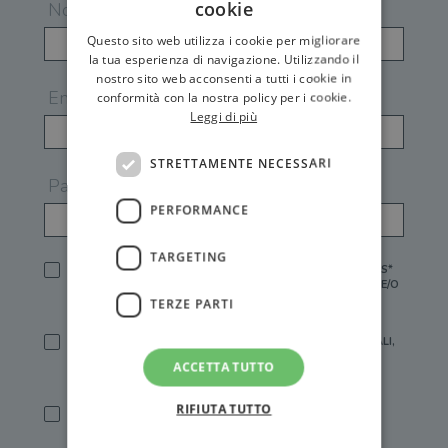
cookie
Nome
Questo sito web utilizza i cookie per migliorare
la tua esperienza di navigazione. Utilizzando il
nostro sito web acconsenti a tutti i cookie in
Email
conformità con la nostra policy per i cookie.
Leggi di più
STRETTAMENTE NECESSARI
Password
PERFORMANCE
TARGETING
HO LETTO E ACCETTATO L'
INFORMATIVA PRIVACY
DI GEMS*
IN MANCANZA NON È POSSIBILE ATTIVARE UN ACCOUNT E/O
RICEVERE I SERVIZI DI GEMS
TERZE PARTI
SÌ, DESIDERO RICEVERE BUONI SCONTO, OFFERTE SPECIALI,
ESSERE INFORMATO SU PROMOZIONI E NOVITÀ.
ACCETTA TUTTO
[FINALITÀ MARKETING, ART.2 (E),
INFORMATIVA PRIVACY
]
RIFIUTA TUTTO
SÌ, DESIDERO RICEVERE OFFERTE PERSONALIZZATE E IN
LINEA CON LE MIE ABITUDINI DI ACQUISTO, ESSERE
INFORMATO SU PROMOZIONI E NOVITÀ.