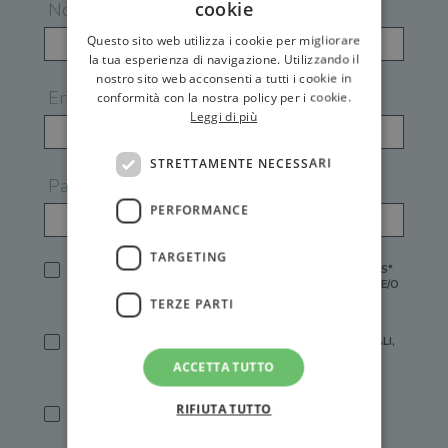
cookie
Nome
Questo sito web utilizza i cookie per migliorare
la tua esperienza di navigazione. Utilizzando il
nostro sito web acconsenti a tutti i cookie in
Email
conformità con la nostra policy per i cookie.
Leggi di più
STRETTAMENTE NECESSARI
Password
PERFORMANCE
TARGETING
HO LETTO E ACCETTATO L'
INFORMATIVA PRIVACY
DI GEMS*
IN MANCANZA NON È POSSIBILE ATTIVARE UN ACCOUNT E/O
RICEVERE I SERVIZI DI GEMS
TERZE PARTI
SÌ, DESIDERO RICEVERE BUONI SCONTO, OFFERTE SPECIALI,
ESSERE INFORMATO SU PROMOZIONI E NOVITÀ.
ACCETTA TUTTO
[FINALITÀ MARKETING, ART.2 (E),
INFORMATIVA PRIVACY
]
RIFIUTA TUTTO
SÌ, DESIDERO RICEVERE OFFERTE PERSONALIZZATE E IN
LINEA CON LE MIE ABITUDINI DI ACQUISTO, ESSERE
INFORMATO SU PROMOZIONI E NOVITÀ.