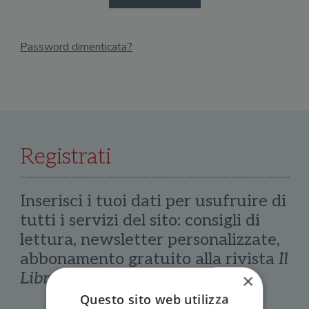
Password dimenticata?
Email
Recupera Password
Registrati
Inserisci i tuoi dati per usufruire di
tutti i servizi del sito: consigli di
lettura, newsletter personalizzate,
abbonamento gratuito alla rivista
Il
Libraio
×
Questo sito web utilizza