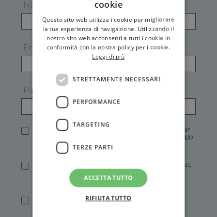
cookie
Nome
Questo sito web utilizza i cookie per migliorare
la tua esperienza di navigazione. Utilizzando il
nostro sito web acconsenti a tutti i cookie in
Email
conformità con la nostra policy per i cookie.
Leggi di più
STRETTAMENTE NECESSARI
Password
PERFORMANCE
TARGETING
HO LETTO E ACCETTATO L'
INFORMATIVA PRIVACY
DI GEMS*
IN MANCANZA NON È POSSIBILE ATTIVARE UN ACCOUNT E/O
RICEVERE I SERVIZI DI GEMS
TERZE PARTI
SÌ, DESIDERO RICEVERE BUONI SCONTO, OFFERTE SPECIALI,
ESSERE INFORMATO SU PROMOZIONI E NOVITÀ.
ACCETTA TUTTO
[FINALITÀ MARKETING, ART.2 (E),
INFORMATIVA PRIVACY
]
RIFIUTA TUTTO
SÌ, DESIDERO RICEVERE OFFERTE PERSONALIZZATE E IN
LINEA CON LE MIE ABITUDINI DI ACQUISTO, ESSERE
INFORMATO SU PROMOZIONI E NOVITÀ.