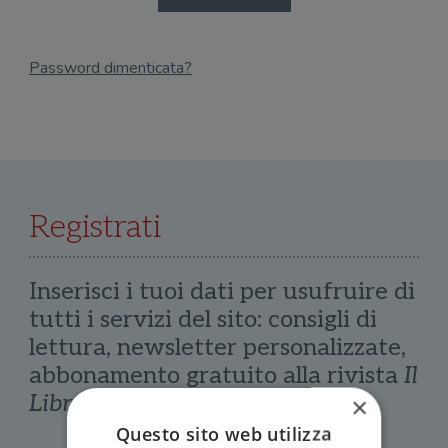
Password dimenticata?
Email
Recupera Password
Registrati
Inserisci i tuoi dati per usufruire di
tutti i servizi del sito: consigli di
lettura, newsletter personalizzate,
abbonamento gratuito alla rivista
Il
Libraio
×
Questo sito web utilizza