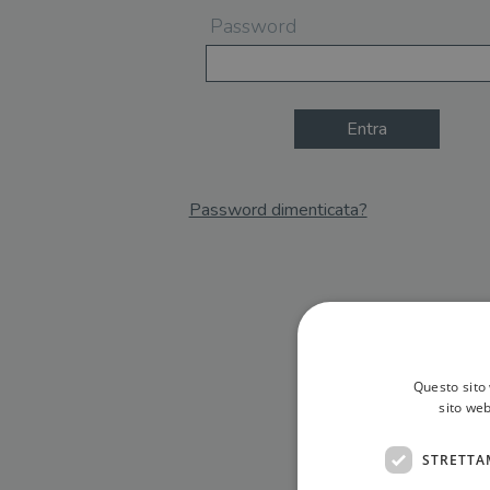
Password
Entra
Password dimenticata?
Email
Recupera Password
Questo sito 
sito web
STRETTA