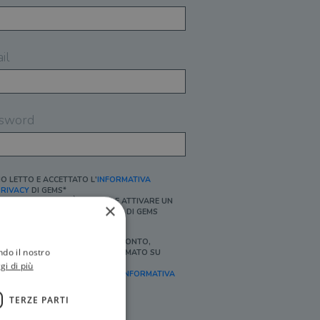
il
sword
O LETTO E ACCETTATO L'
INFORMATIVA
RIVACY
DI GEMS*
N MANCANZA NON È POSSIBILE ATTIVARE UN
×
CCOUNT E/O RICEVERE I SERVIZI DI GEMS
Ì, DESIDERO RICEVERE BUONI SCONTO,
ndo il nostro
FFERTE SPECIALI, ESSERE INFORMATO SU
ROMOZIONI E NOVITÀ.
gi di più
FINALITÀ MARKETING, ART.2 (E),
INFORMATIVA
RIVACY
]
TERZE PARTI
Ì, DESIDERO RICEVERE OFFERTE