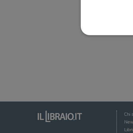
I cookie strettamente necessa
web non può essere utilizza
Nome
wordpress_test_cookie
wordpress_sec_[hash]
wordpress_logged_in_[ha
Chi 
CookieScriptConsent
New
Libr