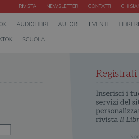
RIVISTA
NEWSLETTER
CONTATTI
CHI SI
OOK
AUDIOLIBRI
AUTORI
EVENTI
LIBRER
KTOK
SCUOLA
Registrati
Inserisci i tu
servizi del s
personalizza
rivista
Il Lib
No