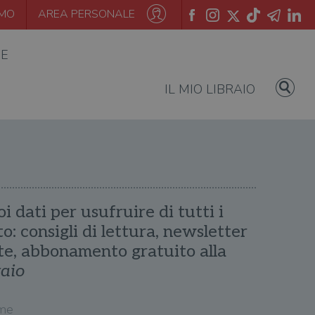
AMO
AREA PERSONALE
IE
IL MIO LIBRAIO
oi dati per usufruire di tutti i
ito: consigli di lettura, newsletter
te, abbonamento gratuito alla
raio
me