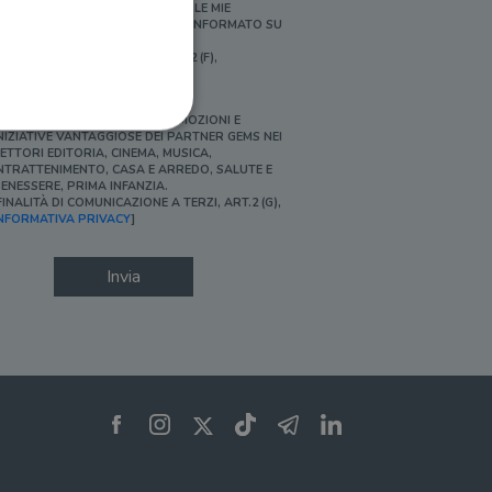
ERSONALIZZATE E IN LINEA CON LE MIE
BITUDINI DI ACQUISTO, ESSERE INFORMATO SU
ROMOZIONI E NOVITÀ.
FINALITÀ DI PROFILAZIONE, ART.2 (F),
NFORMATIVA PRIVACY]
Ì, DESIDERO ACCEDERE A PROMOZIONI E
NIZIATIVE VANTAGGIOSE DEI PARTNER GEMS NEI
ETTORI EDITORIA, CINEMA, MUSICA,
NTRATTENIMENTO, CASA E ARREDO, SALUTE E
ENESSERE, PRIMA INFANZIA.
FINALITÀ DI COMUNICAZIONE A TERZI, ART.2 (G),
ione dell'account. Il sito
NFORMATIVA PRIVACY
]
Invia
 pagina di login. Il
 Web è impostato per
sito
sito
te per il dominio corrente.