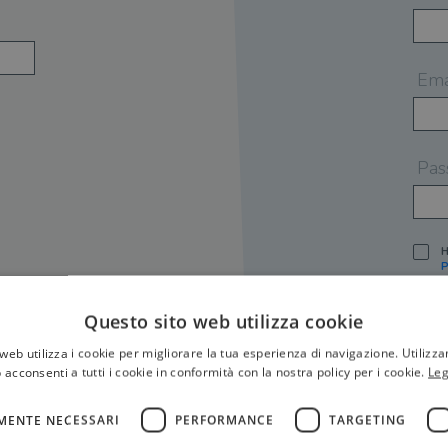
Ema
Pas
H
P
I
A
Questo sito web utilizza cookie
S
web utilizza i cookie per migliorare la tua esperienza di navigazione. Utilizza
O
P
 acconsenti a tutti i cookie in conformità con la nostra policy per i cookie.
Leg
[
P
MENTE NECESSARI
PERFORMANCE
TARGETING
S