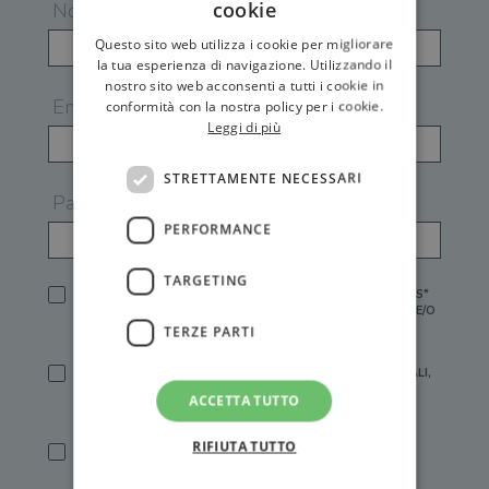
cookie
Nome
Questo sito web utilizza i cookie per migliorare
la tua esperienza di navigazione. Utilizzando il
nostro sito web acconsenti a tutti i cookie in
Email
conformità con la nostra policy per i cookie.
Leggi di più
STRETTAMENTE NECESSARI
Password
PERFORMANCE
TARGETING
HO LETTO E ACCETTATO L'
INFORMATIVA PRIVACY
DI GEMS*
IN MANCANZA NON È POSSIBILE ATTIVARE UN ACCOUNT E/O
RICEVERE I SERVIZI DI GEMS
TERZE PARTI
SÌ, DESIDERO RICEVERE BUONI SCONTO, OFFERTE SPECIALI,
ESSERE INFORMATO SU PROMOZIONI E NOVITÀ.
ACCETTA TUTTO
[FINALITÀ MARKETING, ART.2 (E),
INFORMATIVA PRIVACY
]
RIFIUTA TUTTO
SÌ, DESIDERO RICEVERE OFFERTE PERSONALIZZATE E IN
LINEA CON LE MIE ABITUDINI DI ACQUISTO, ESSERE
INFORMATO SU PROMOZIONI E NOVITÀ.