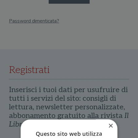
Password dimenticata?
Email
Recupera Password
Registrati
Inserisci i tuoi dati per usufruire di
tutti i servizi del sito: consigli di
lettura, newsletter personalizzate,
abbonamento gratuito alla rivista
Il
Libraio
×
Questo sito web utilizza