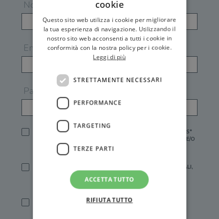
cookie
Nome
Questo sito web utilizza i cookie per migliorare
la tua esperienza di navigazione. Utilizzando il
nostro sito web acconsenti a tutti i cookie in
Email
conformità con la nostra policy per i cookie.
Leggi di più
STRETTAMENTE NECESSARI
Password
PERFORMANCE
TARGETING
HO LETTO E ACCETTATO L'
INFORMATIVA PRIVACY
DI GEMS*
IN MANCANZA NON È POSSIBILE ATTIVARE UN ACCOUNT E/O
RICEVERE I SERVIZI DI GEMS
TERZE PARTI
SÌ, DESIDERO RICEVERE BUONI SCONTO, OFFERTE SPECIALI,
ESSERE INFORMATO SU PROMOZIONI E NOVITÀ.
ACCETTA TUTTO
[FINALITÀ MARKETING, ART.2 (E),
INFORMATIVA PRIVACY
]
RIFIUTA TUTTO
SÌ, DESIDERO RICEVERE OFFERTE PERSONALIZZATE E IN
LINEA CON LE MIE ABITUDINI DI ACQUISTO, ESSERE
INFORMATO SU PROMOZIONI E NOVITÀ.