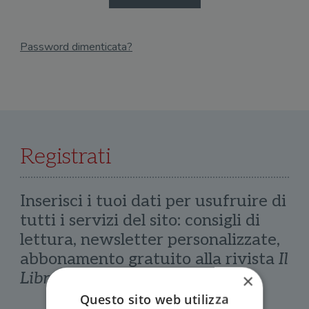
Password dimenticata?
Email
Recupera Password
Registrati
Inserisci i tuoi dati per usufruire di
tutti i servizi del sito: consigli di
lettura, newsletter personalizzate,
abbonamento gratuito alla rivista
Il
Libraio
×
Questo sito web utilizza