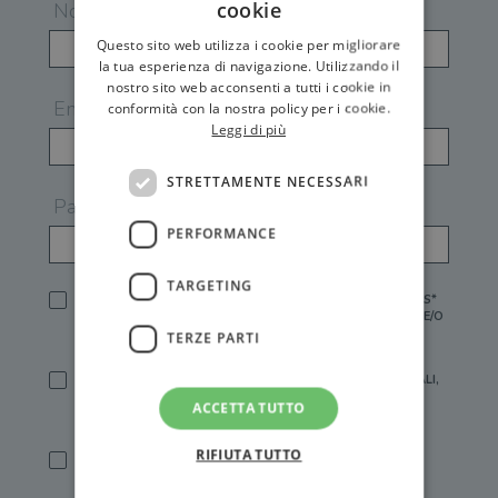
cookie
Nome
Questo sito web utilizza i cookie per migliorare
la tua esperienza di navigazione. Utilizzando il
nostro sito web acconsenti a tutti i cookie in
Email
conformità con la nostra policy per i cookie.
Leggi di più
STRETTAMENTE NECESSARI
Password
PERFORMANCE
TARGETING
HO LETTO E ACCETTATO L'
INFORMATIVA PRIVACY
DI GEMS*
IN MANCANZA NON È POSSIBILE ATTIVARE UN ACCOUNT E/O
RICEVERE I SERVIZI DI GEMS
TERZE PARTI
SÌ, DESIDERO RICEVERE BUONI SCONTO, OFFERTE SPECIALI,
ESSERE INFORMATO SU PROMOZIONI E NOVITÀ.
ACCETTA TUTTO
[FINALITÀ MARKETING, ART.2 (E),
INFORMATIVA PRIVACY
]
RIFIUTA TUTTO
SÌ, DESIDERO RICEVERE OFFERTE PERSONALIZZATE E IN
LINEA CON LE MIE ABITUDINI DI ACQUISTO, ESSERE
INFORMATO SU PROMOZIONI E NOVITÀ.