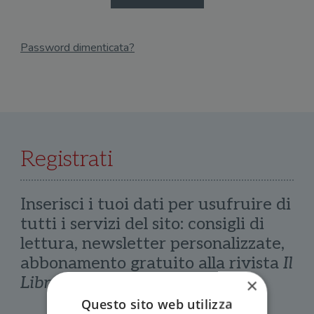
Password dimenticata?
Email
Recupera Password
Registrati
Inserisci i tuoi dati per usufruire di
tutti i servizi del sito: consigli di
lettura, newsletter personalizzate,
abbonamento gratuito alla rivista
Il
Libraio
×
Questo sito web utilizza