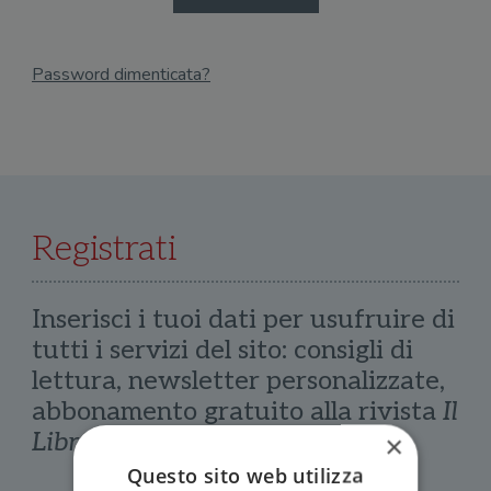
Password dimenticata?
Email
Recupera Password
Registrati
Inserisci i tuoi dati per usufruire di
tutti i servizi del sito: consigli di
lettura, newsletter personalizzate,
abbonamento gratuito alla rivista
Il
Libraio
×
Questo sito web utilizza