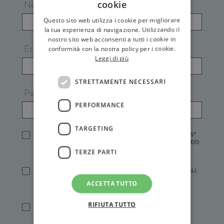
cookie
Nome
Questo sito web utilizza i cookie per migliorare
la tua esperienza di navigazione. Utilizzando il
nostro sito web acconsenti a tutti i cookie in
Email
conformità con la nostra policy per i cookie.
Leggi di più
STRETTAMENTE NECESSARI
Password
PERFORMANCE
TARGETING
HO LETTO E ACCETTATO L'
INFORMATIVA PRIVACY
DI GEMS*
IN MANCANZA NON È POSSIBILE ATTIVARE UN ACCOUNT E/O
RICEVERE I SERVIZI DI GEMS
TERZE PARTI
SÌ, DESIDERO RICEVERE BUONI SCONTO, OFFERTE SPECIALI,
ESSERE INFORMATO SU PROMOZIONI E NOVITÀ.
ACCETTA TUTTO
[FINALITÀ MARKETING, ART.2 (E),
INFORMATIVA PRIVACY
]
RIFIUTA TUTTO
SÌ, DESIDERO RICEVERE OFFERTE PERSONALIZZATE E IN
LINEA CON LE MIE ABITUDINI DI ACQUISTO, ESSERE
INFORMATO SU PROMOZIONI E NOVITÀ.