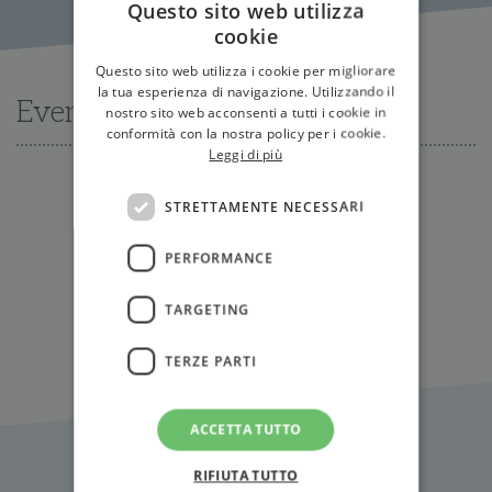
Questo sito web utilizza
cookie
Questo sito web utilizza i cookie per migliorare
la tua esperienza di navigazione. Utilizzando il
Eventi
nostro sito web acconsenti a tutti i cookie in
conformità con la nostra policy per i cookie.
Leggi di più
STRETTAMENTE NECESSARI
Nessun evento disponibile al momento
PERFORMANCE
Tutti gli eventi
TARGETING
TERZE PARTI
ACCETTA TUTTO
Citazioni
RIFIUTA TUTTO