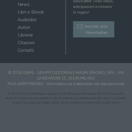
newsletter: ricevi news,
bro
News
è im
anticipazioni e romanzi
per 
Libri e Ebook
in regalo!
o rif
cook
Audiolibri
Iscriviti alla
Autori
wordpress_sec_[hash]
.illibraio.it
Sessione
Usat
gesti
Newsletter
Librerie
sess
uten
Citazioni
sul s
Contatti
wordpress_logged_in_[hash]
.illibraio.it
Sessione
Usat
gesti
sess
uten
sul s
© 2026 GEMS - GRUPPO EDITORIALE MAURI SPAGNOL SPA - VIA
CookieScriptConsent
1 mese
Memo
CookieScript
GHERARDINI 10, 20145 MILANO
stat
.illibraio.it
P.IVA 04997960960 -
Informativa sul trattamento dei dati personali
cons
cook
dell
Il sito ilLibraio.it partecipa ai programmi di affiliazione dei negozi IBS.it e Amazon EU,
il d
forme di accordo che consentono ai siti di recepire una piccola quota dei ricavi sui prodotti
corr
linkati e poi acquistati dagli utenti, senza variazione di prezzo per questi ultimi.
msToken
.tiktok.com
1
Ques
settimana
vien
3 giorni
util
scop
aute
e si