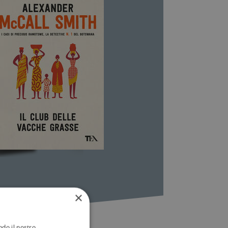
×
ndo il nostro