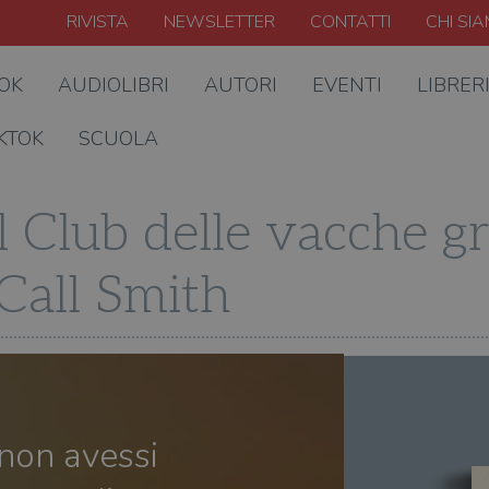
RIVISTA
NEWSLETTER
CONTATTI
CHI SI
OOK
AUDIOLIBRI
AUTORI
EVENTI
LIBRER
KTOK
SCUOLA
l Club delle vacche gr
all Smith
non avessi