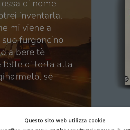
e ossa di nome
rei inventarla.
che mi viene a
l suo furgoncino
o a bere tè
fette di torta alla
ginarmelo, se
Questo sito web utilizza cookie
web utilizza i cookie per migliorare la tua esperienza di navigazione. Utilizza