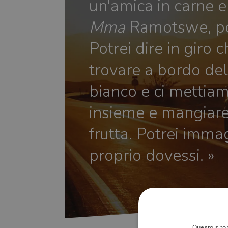
un'amica in carne 
Mma
Ramotswe, pot
Potrei dire in giro 
trovare a bordo de
bianco e ci mettiam
insieme e mangiare 
frutta. Potrei imma
proprio dovessi. »
Questo sito 