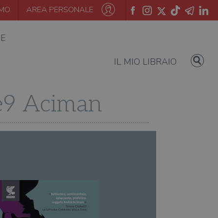
AMO
AREA PERSONALE
IE
IL MIO LIBRAIO
0e9 Aciman