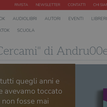
RIVISTA
NEWSLETTER
CONTATTI
CHI SI
OOK
AUDIOLIBRI
AUTORI
EVENTI
LIBRER
KTOK
SCUOLA
"Cercami" di Andru0
tutti quegli anni e
che avevamo toccato
e non fosse mai