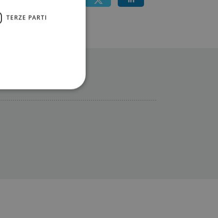
TERZE PARTI
 Aciman
ione dell'account. Il sito
 pagina di login. Il
 Web è impostato per
sito
sito