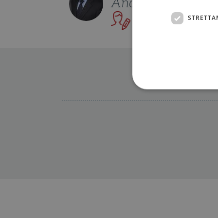
Andru00e9 Acim
STRETTA
vai alla scheda
Altre 
I cookie strettamente necessa
web non può essere utilizza
Nome
wordpress_test_cookie
wordpress_sec_[hash]
wordpress_logged_in_[ha