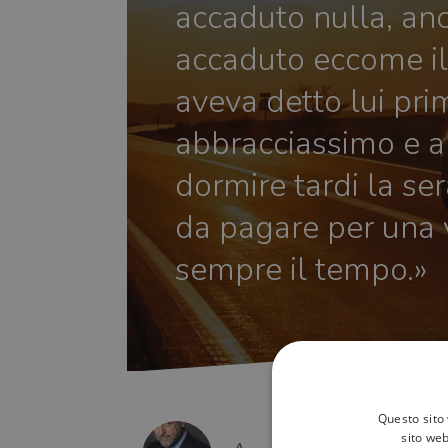
accaduto nulla, an
accaduto eccome i
aveva detto lui pri
abbracciassimo e 
dormire tardi la ser
da pagare per una v
sempre il tempo.»
Questo sito 
sito web