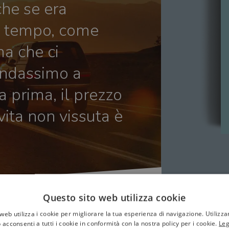
che se era
l tempo, come
ma che ci
andassimo a
a prima, il prezzo
ita non vissuta è
Questo sito web utilizza cookie
web utilizza i cookie per migliorare la tua esperienza di navigazione. Utilizza
 acconsenti a tutti i cookie in conformità con la nostra policy per i cookie.
Leg