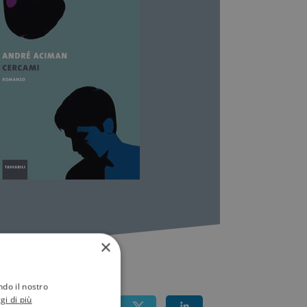
×
ndo il nostro
gi di più