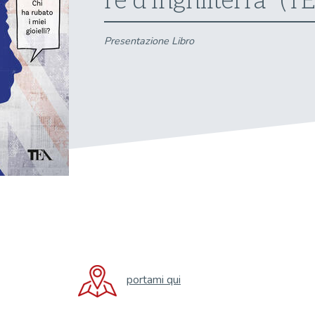
re d'Inghilterra" (
Presentazione Libro
portami qui