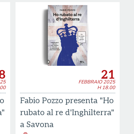
8
21
25
FEBBRAIO 2025
.00
H 18.00
Ho
Fabio Pozzo presenta "Ho
a"
rubato al re d'Inghilterra"
a Savona