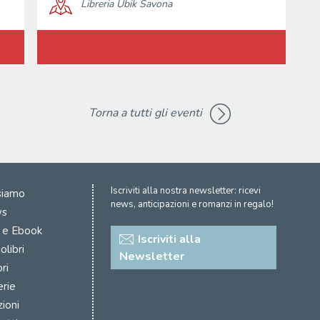
Libreria Ubik Savona
Torna a tutti gli eventi
Iscriviti alla nostra newsletter: ricevi
siamo
news, anticipazioni e romanzi in regalo!
s
i e Ebook
Iscriviti alla
olibri
Newsletter
ri
erie
zioni