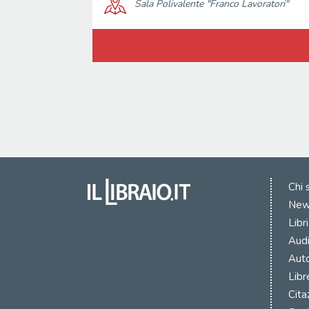
Sala Polivalente "Franco Lavoratori"
Chi 
New
Libr
Audi
Auto
Libr
Cita