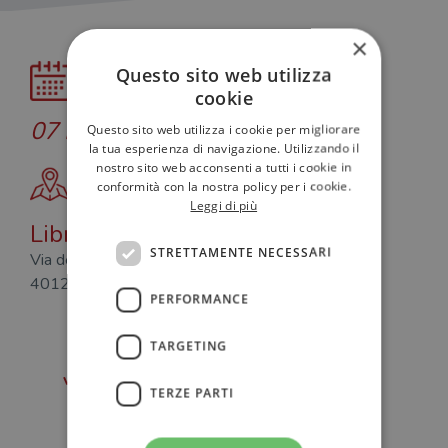
×
Questo sito web utilizza
cookie
07 Febbraio 2025
H 18.00
Questo sito web utilizza i cookie per migliorare
la tua esperienza di navigazione. Utilizzando il
nostro sito web acconsenti a tutti i cookie in
portami qui
conformità con la nostra policy per i cookie.
Leggi di più
Libreria Coop Ambasciatori
STRETTAMENTE NECESSARI
Via degli Orefici 19
40124 Bologna BO
PERFORMANCE
TARGETING
vai al libro
segui Luca Fezzi
TERZE PARTI
segui Marco Rocco