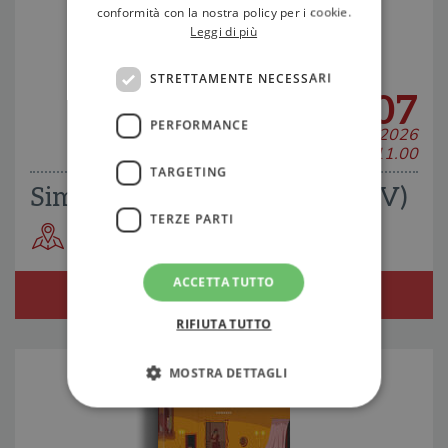
conformità con la nostra policy per i cookie.
Leggi di più
STRETTAMENTE NECESSARI
07
PERFORMANCE
GIUGNO 2026
H 11.00
TARGETING
Simone Tempia a Villorba (TV)
TERZE PARTI
Libreria Lovat
ACCETTA TUTTO
RIFIUTA TUTTO
MOSTRA DETTAGLI
Strettamente necessari
Performance