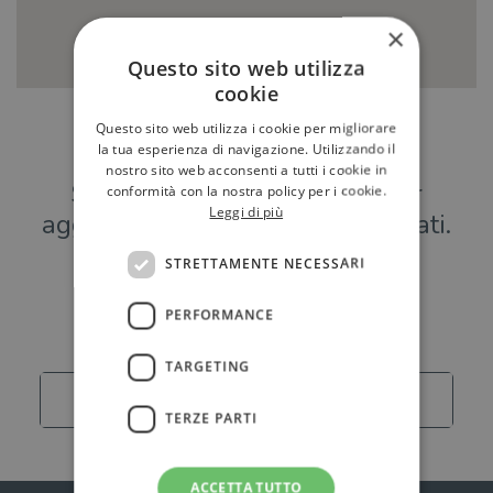
×
Questo sito web utilizza
cookie
Questo sito web utilizza i cookie per migliorare
Hai una libreria?
la tua esperienza di navigazione. Utilizzando il
nostro sito web acconsenti a tutti i cookie in
Scrivici a
per
conformità con la nostra policy per i cookie.
Leggi di più
aggiungere o modificare i tuoi dati.
STRETTAMENTE NECESSARI
Librerie
PERFORMANCE
TARGETING
Carica altro
TERZE PARTI
ACCETTA TUTTO