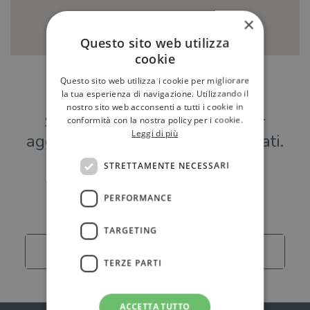
×
Questo sito web utilizza
cookie
Questo sito web utilizza i cookie per migliorare
Hai una libreria?
la tua esperienza di navigazione. Utilizzando il
nostro sito web acconsenti a tutti i cookie in
Scrivici a
per
conformità con la nostra policy per i cookie.
Leggi di più
aggiungere o modificare i tuoi dati.
STRETTAMENTE NECESSARI
Librerie
PERFORMANCE
TARGETING
Carica altro
TERZE PARTI
ACCETTA TUTTO