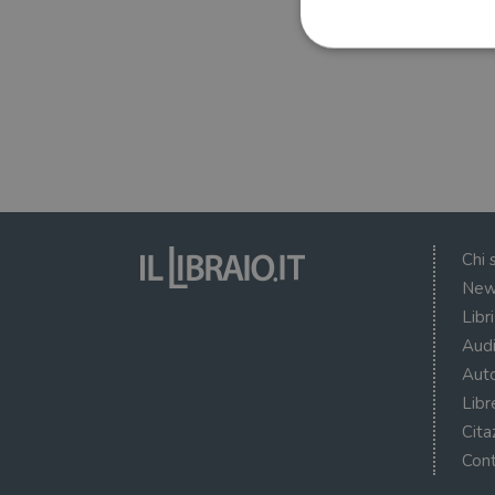
I cookie strettamente necessa
web non può essere utilizza
Nome
wordpress_test_cookie
Chi 
New
wordpress_sec_[hash]
Libr
wordpress_logged_in_[ha
Audi
CookieScriptConsent
Auto
Libr
msToken
Cita
Cont