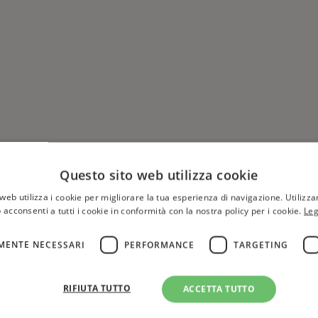
Questo sito web utilizza cookie
web utilizza i cookie per migliorare la tua esperienza di navigazione. Utilizza
 acconsenti a tutti i cookie in conformità con la nostra policy per i cookie.
Leg
MENTE NECESSARI
PERFORMANCE
TARGETING
Hai una libreria?
per aggiungere o modificare 
RIFIUTA TUTTO
ACCETTA TUTTO