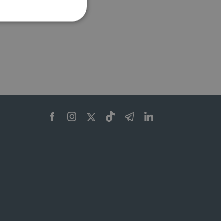
ione dell'account. Il sito
 pagina di login. Il
 Web è impostato per
sito
sito
te per il dominio corrente.
azione e sicurezza,
i loro dati siano protetti
no con i suoi servizi.