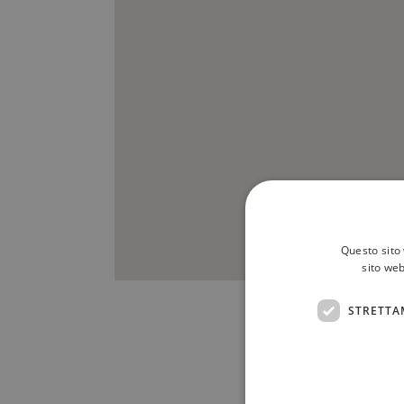
Questo sito 
sito web
STRETTA
Scrivici a