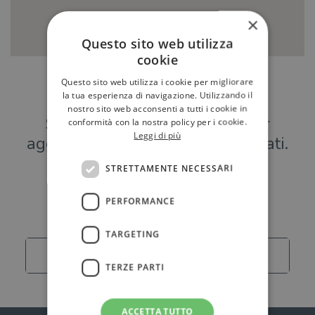
×
Questo sito web utilizza
cookie
Questo sito web utilizza i cookie per migliorare
Hai una libreria?
la tua esperienza di navigazione. Utilizzando il
nostro sito web acconsenti a tutti i cookie in
Scrivici a
per
conformità con la nostra policy per i cookie.
Leggi di più
aggiungere o modificare i tuoi dati.
STRETTAMENTE NECESSARI
Librerie
PERFORMANCE
TARGETING
Carica altro
TERZE PARTI
ACCETTA TUTTO