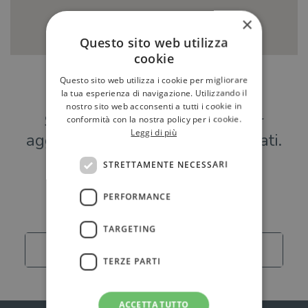
×
Questo sito web utilizza
cookie
Questo sito web utilizza i cookie per migliorare
Hai una libreria?
la tua esperienza di navigazione. Utilizzando il
nostro sito web acconsenti a tutti i cookie in
Scrivici a
per
conformità con la nostra policy per i cookie.
Leggi di più
aggiungere o modificare i tuoi dati.
STRETTAMENTE NECESSARI
Librerie
PERFORMANCE
TARGETING
Carica altro
TERZE PARTI
ACCETTA TUTTO