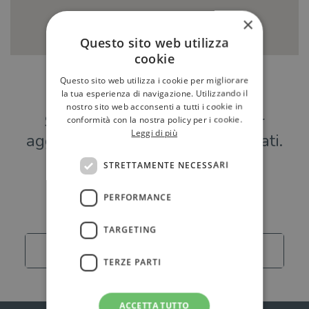
×
Questo sito web utilizza
cookie
Questo sito web utilizza i cookie per migliorare
Hai una libreria?
la tua esperienza di navigazione. Utilizzando il
nostro sito web acconsenti a tutti i cookie in
Scrivici a
per
conformità con la nostra policy per i cookie.
Leggi di più
aggiungere o modificare i tuoi dati.
STRETTAMENTE NECESSARI
Librerie
PERFORMANCE
TARGETING
Carica altro
TERZE PARTI
ACCETTA TUTTO