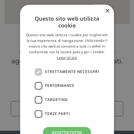
×
Questo sito web utilizza
cookie
Questo sito web utilizza i cookie per migliorare
Hai una libreria?
la tua esperienza di navigazione. Utilizzando il
nostro sito web acconsenti a tutti i cookie in
Scrivici a
per
conformità con la nostra policy per i cookie.
Leggi di più
aggiungere o modificare i tuoi dati.
STRETTAMENTE NECESSARI
Librerie
PERFORMANCE
TARGETING
Carica altro
TERZE PARTI
ACCETTA TUTTO