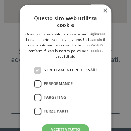
×
Questo sito web utilizza
cookie
Questo sito web utilizza i cookie per migliorare
Hai una libreria?
la tua esperienza di navigazione. Utilizzando il
nostro sito web acconsenti a tutti i cookie in
Scrivici a
per
conformità con la nostra policy per i cookie.
Leggi di più
aggiungere o modificare i tuoi dati.
STRETTAMENTE NECESSARI
Librerie
PERFORMANCE
TARGETING
Carica altro
TERZE PARTI
ACCETTA TUTTO