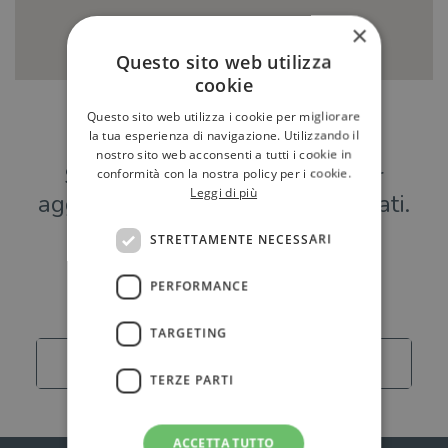
×
Questo sito web utilizza
cookie
Questo sito web utilizza i cookie per migliorare
Hai una libreria?
la tua esperienza di navigazione. Utilizzando il
nostro sito web acconsenti a tutti i cookie in
Scrivici a
per
conformità con la nostra policy per i cookie.
Leggi di più
aggiungere o modificare i tuoi dati.
STRETTAMENTE NECESSARI
Librerie
PERFORMANCE
TARGETING
Carica altro
TERZE PARTI
ACCETTA TUTTO