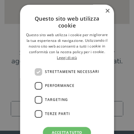
×
Questo sito web utilizza
cookie
Questo sito web utilizza i cookie per migliorare
Hai una libreria?
la tua esperienza di navigazione. Utilizzando il
nostro sito web acconsenti a tutti i cookie in
Scrivici a
per
conformità con la nostra policy per i cookie.
Leggi di più
aggiungere o modificare i tuoi dati.
STRETTAMENTE NECESSARI
Librerie
PERFORMANCE
TARGETING
Carica altro
TERZE PARTI
ACCETTA TUTTO