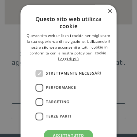
×
Questo sito web utilizza
cookie
Questo sito web utilizza i cookie per migliorare
Hai una libreria?
la tua esperienza di navigazione. Utilizzando il
nostro sito web acconsenti a tutti i cookie in
Scrivici a
per
conformità con la nostra policy per i cookie.
Leggi di più
aggiungere o modificare i tuoi dati.
STRETTAMENTE NECESSARI
Librerie
PERFORMANCE
TARGETING
Carica altro
TERZE PARTI
ACCETTA TUTTO