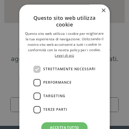
×
Questo sito web utilizza
cookie
Questo sito web utilizza i cookie per migliorare
Hai una libreria?
la tua esperienza di navigazione. Utilizzando il
nostro sito web acconsenti a tutti i cookie in
Scrivici a
per
conformità con la nostra policy per i cookie.
Leggi di più
aggiungere o modificare i tuoi dati.
STRETTAMENTE NECESSARI
Librerie
PERFORMANCE
TARGETING
Carica altro
TERZE PARTI
ACCETTA TUTTO