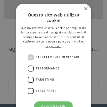
×
Questo sito web utilizza
cookie
Questo sito web utilizza i cookie per migliorare
Hai una libreria?
la tua esperienza di navigazione. Utilizzando il
nostro sito web acconsenti a tutti i cookie in
Scrivici a
per
conformità con la nostra policy per i cookie.
Leggi di più
aggiungere o modificare i tuoi dati.
STRETTAMENTE NECESSARI
Librerie
PERFORMANCE
TARGETING
Carica altro
TERZE PARTI
ACCETTA TUTTO