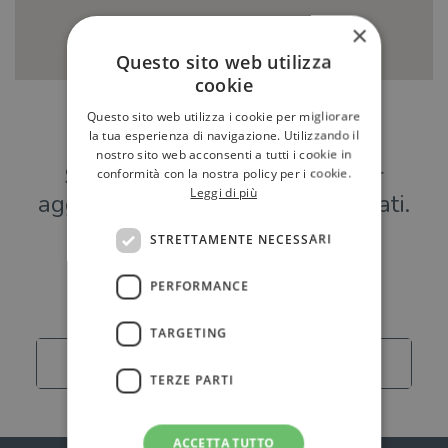
×
Questo sito web utilizza
cookie
Questo sito web utilizza i cookie per migliorare
Hai una libreria?
la tua esperienza di navigazione. Utilizzando il
nostro sito web acconsenti a tutti i cookie in
Scrivici a
per
conformità con la nostra policy per i cookie.
Leggi di più
aggiungere o modificare i tuoi dati.
STRETTAMENTE NECESSARI
Librerie
PERFORMANCE
TARGETING
Carica altro
TERZE PARTI
ACCETTA TUTTO