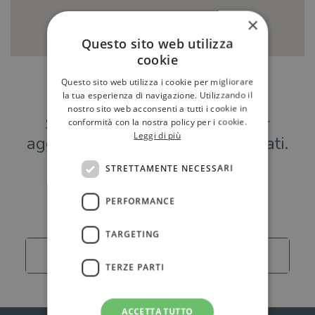
×
Questo sito web utilizza
cookie
Questo sito web utilizza i cookie per migliorare
Hai una libreria?
la tua esperienza di navigazione. Utilizzando il
nostro sito web acconsenti a tutti i cookie in
Scrivici a
per
conformità con la nostra policy per i cookie.
Leggi di più
aggiungere o modificare i tuoi dati.
STRETTAMENTE NECESSARI
Librerie
PERFORMANCE
TARGETING
Carica altro
TERZE PARTI
ACCETTA TUTTO