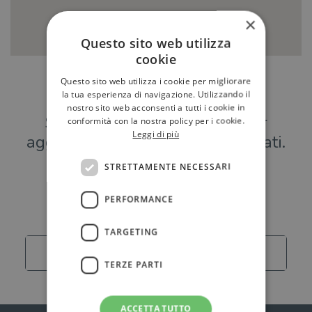
×
Questo sito web utilizza
cookie
Questo sito web utilizza i cookie per migliorare
Hai una libreria?
la tua esperienza di navigazione. Utilizzando il
nostro sito web acconsenti a tutti i cookie in
Scrivici a
per
conformità con la nostra policy per i cookie.
Leggi di più
aggiungere o modificare i tuoi dati.
STRETTAMENTE NECESSARI
Librerie
PERFORMANCE
TARGETING
Carica altro
TERZE PARTI
ACCETTA TUTTO