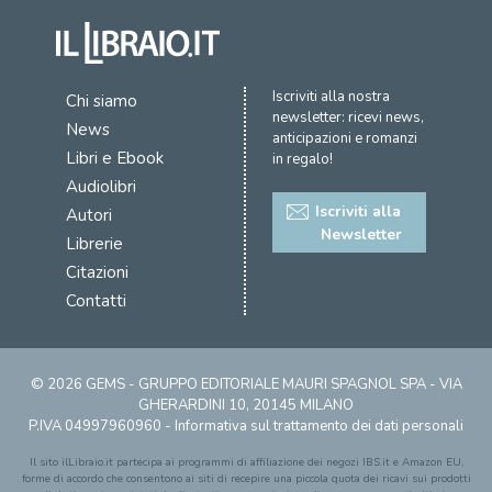
Iscriviti alla nostra
Chi siamo
newsletter: ricevi news,
News
anticipazioni e romanzi
Libri e Ebook
in regalo!
Audiolibri
Iscriviti alla
Autori
Newsletter
Librerie
Citazioni
Contatti
© 2026 GEMS - GRUPPO EDITORIALE MAURI SPAGNOL SPA - VIA
GHERARDINI 10, 20145 MILANO
P.IVA 04997960960 -
Informativa sul trattamento dei dati personali
Il sito ilLibraio.it partecipa ai programmi di affiliazione dei negozi IBS.it e Amazon EU,
forme di accordo che consentono ai siti di recepire una piccola quota dei ricavi sui prodotti