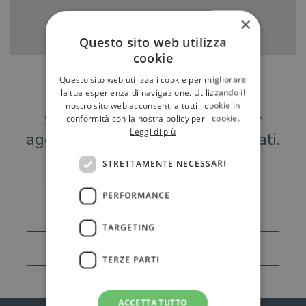
×
Questo sito web utilizza
cookie
Questo sito web utilizza i cookie per migliorare
Hai una libreria?
la tua esperienza di navigazione. Utilizzando il
nostro sito web acconsenti a tutti i cookie in
Scrivici a
per
conformità con la nostra policy per i cookie.
Leggi di più
aggiungere o modificare i tuoi dati.
STRETTAMENTE NECESSARI
Librerie
PERFORMANCE
TARGETING
Carica altro
TERZE PARTI
ACCETTA TUTTO