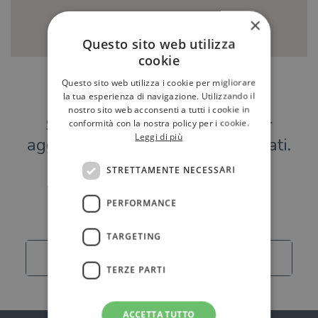
×
Questo sito web utilizza
cookie
Questo sito web utilizza i cookie per migliorare
Hai una libreria?
la tua esperienza di navigazione. Utilizzando il
nostro sito web acconsenti a tutti i cookie in
Scrivici a
per
conformità con la nostra policy per i cookie.
Leggi di più
aggiungere o modificare i tuoi dati.
STRETTAMENTE NECESSARI
Librerie
PERFORMANCE
TARGETING
Carica altro
TERZE PARTI
ACCETTA TUTTO