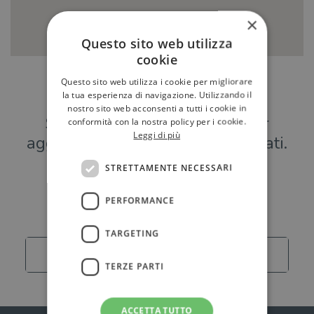
×
Questo sito web utilizza
cookie
Questo sito web utilizza i cookie per migliorare
Hai una libreria?
la tua esperienza di navigazione. Utilizzando il
nostro sito web acconsenti a tutti i cookie in
Scrivici a
per
conformità con la nostra policy per i cookie.
Leggi di più
aggiungere o modificare i tuoi dati.
STRETTAMENTE NECESSARI
Librerie
PERFORMANCE
TARGETING
Carica altro
TERZE PARTI
ACCETTA TUTTO