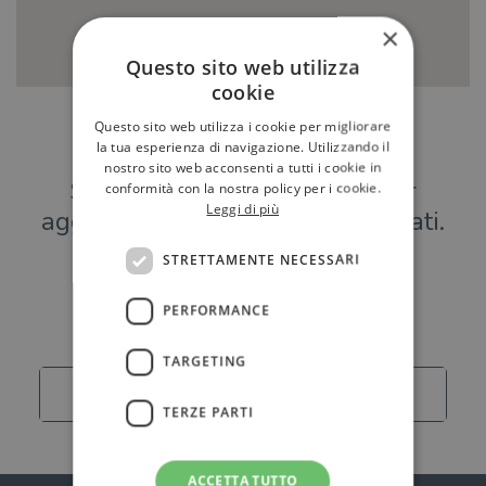
×
Questo sito web utilizza
cookie
Questo sito web utilizza i cookie per migliorare
Hai una libreria?
la tua esperienza di navigazione. Utilizzando il
nostro sito web acconsenti a tutti i cookie in
Scrivici a
per
conformità con la nostra policy per i cookie.
Leggi di più
aggiungere o modificare i tuoi dati.
STRETTAMENTE NECESSARI
Librerie
PERFORMANCE
TARGETING
Carica altro
TERZE PARTI
ACCETTA TUTTO