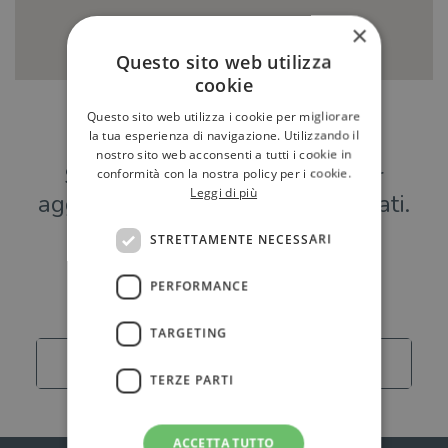
×
Questo sito web utilizza
cookie
Questo sito web utilizza i cookie per migliorare
Hai una libreria?
la tua esperienza di navigazione. Utilizzando il
nostro sito web acconsenti a tutti i cookie in
Scrivici a
per
conformità con la nostra policy per i cookie.
Leggi di più
aggiungere o modificare i tuoi dati.
STRETTAMENTE NECESSARI
Librerie
PERFORMANCE
TARGETING
Carica altro
TERZE PARTI
ACCETTA TUTTO