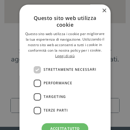
×
Questo sito web utilizza
cookie
Questo sito web utilizza i cookie per migliorare
Hai una libreria?
la tua esperienza di navigazione. Utilizzando il
nostro sito web acconsenti a tutti i cookie in
Scrivici a
per
conformità con la nostra policy per i cookie.
Leggi di più
aggiungere o modificare i tuoi dati.
STRETTAMENTE NECESSARI
Librerie
PERFORMANCE
TARGETING
Carica altro
TERZE PARTI
ACCETTA TUTTO