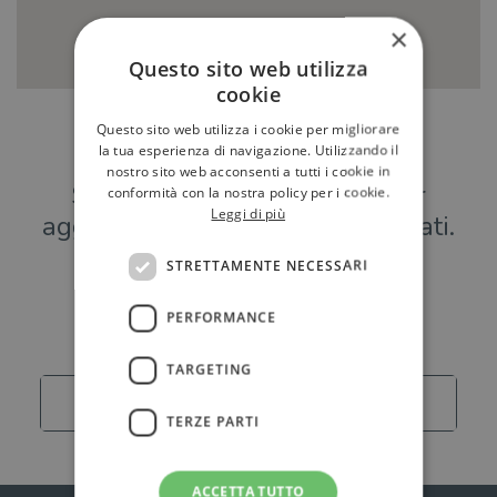
×
Questo sito web utilizza
cookie
Questo sito web utilizza i cookie per migliorare
Hai una libreria?
la tua esperienza di navigazione. Utilizzando il
nostro sito web acconsenti a tutti i cookie in
Scrivici a
per
conformità con la nostra policy per i cookie.
Leggi di più
aggiungere o modificare i tuoi dati.
STRETTAMENTE NECESSARI
Librerie
PERFORMANCE
TARGETING
Carica altro
TERZE PARTI
ACCETTA TUTTO