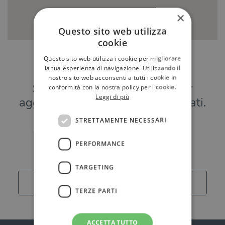
×
Questo sito web utilizza
cookie
Questo sito web utilizza i cookie per migliorare
Hai una libreria?
la tua esperienza di navigazione. Utilizzando il
nostro sito web acconsenti a tutti i cookie in
Scrivici a
per
conformità con la nostra policy per i cookie.
Leggi di più
aggiungere o modificare i tuoi dati.
STRETTAMENTE NECESSARI
Librerie
PERFORMANCE
TARGETING
Carica altro
TERZE PARTI
ACCETTA TUTTO