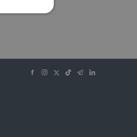
ione dell'account. Il sito
 pagina di login. Il
 Web è impostato per
sito
sito
te per il dominio corrente.
azione e sicurezza,
i loro dati siano protetti
no con i suoi servizi.