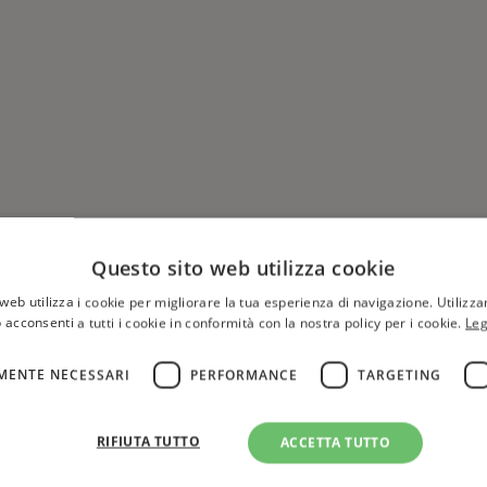
Questo sito web utilizza cookie
web utilizza i cookie per migliorare la tua esperienza di navigazione. Utilizza
 acconsenti a tutti i cookie in conformità con la nostra policy per i cookie.
Leg
MENTE NECESSARI
PERFORMANCE
TARGETING
Hai una libreria?
per aggiungere o modificare 
RIFIUTA TUTTO
ACCETTA TUTTO