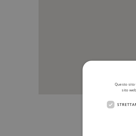
Questo sito 
sito web
STRETTA
Scrivici a