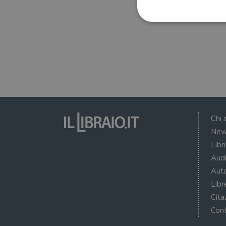
I cookie strettamente necessa
web non può essere utilizza
Nome
wordpress_test_cookie
Chi 
New
wordpress_sec_[hash]
Libr
wordpress_logged_in_[ha
Audi
CookieScriptConsent
Auto
Libr
msToken
Cita
Cont