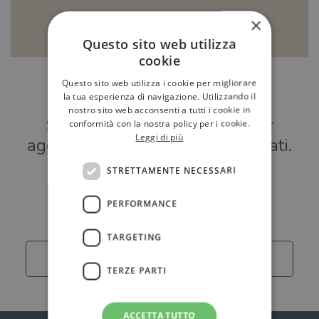
×
Questo sito web utilizza
cookie
Questo sito web utilizza i cookie per migliorare
Hai una libreria?
la tua esperienza di navigazione. Utilizzando il
nostro sito web acconsenti a tutti i cookie in
Scrivici a
per
conformità con la nostra policy per i cookie.
Leggi di più
aggiungere o modificare i tuoi dati.
STRETTAMENTE NECESSARI
Librerie
PERFORMANCE
TARGETING
Carica altro
TERZE PARTI
ACCETTA TUTTO