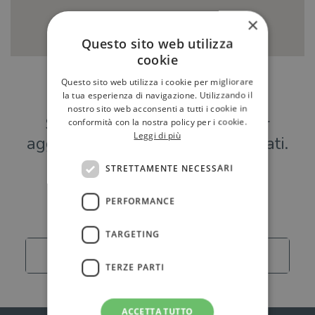
×
Questo sito web utilizza
cookie
Questo sito web utilizza i cookie per migliorare
Hai una libreria?
la tua esperienza di navigazione. Utilizzando il
nostro sito web acconsenti a tutti i cookie in
Scrivici a
per
conformità con la nostra policy per i cookie.
Leggi di più
aggiungere o modificare i tuoi dati.
STRETTAMENTE NECESSARI
Librerie
PERFORMANCE
TARGETING
Carica altro
TERZE PARTI
ACCETTA TUTTO