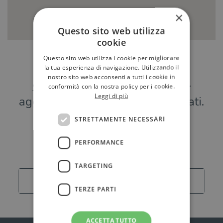
×
Questo sito web utilizza
cookie
Questo sito web utilizza i cookie per migliorare
Hai una libreria?
la tua esperienza di navigazione. Utilizzando il
nostro sito web acconsenti a tutti i cookie in
Scrivici a
per
conformità con la nostra policy per i cookie.
Leggi di più
aggiungere o modificare i tuoi dati.
STRETTAMENTE NECESSARI
Librerie
PERFORMANCE
TARGETING
Carica altro
TERZE PARTI
ACCETTA TUTTO